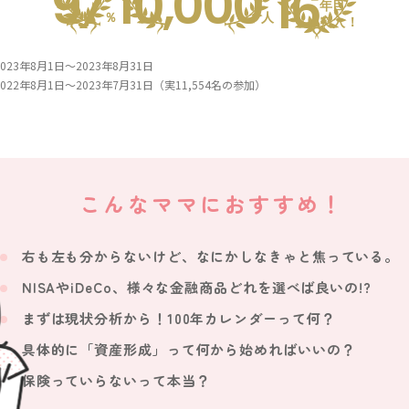
97
10,000
16
年目
％
人
突入！
23年8月1日～2023年8月31日
22年8月1日～2023年7月31日（実11,554名の参加）
こんなママにおすすめ！
右も左も分からないけど、なにかしなきゃと焦っている。
NISAやiDeCo、様々な金融商品どれを選べば良いの!?
まずは現状分析から！100年カレンダーって何？
具体的に「資産形成」って何から始めればいいの？
保険っていらないって本当？