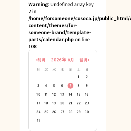
Warning
: Undefined array key
2 in
/home/forsomeone/cosoca.jp/public_html/
content/themes/for-
someone-brand/template-
parts/calendar.php
on line
108
2026年
8月
前月
翌月
月
火
水
木
金
土
日
1
2
3
4
5
6
7
8
9
10
11
12
13
14
15
16
17
18
19
20
21
22
23
24
25
26
27
28
29
30
31