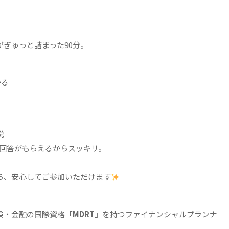
ぎゅっと詰まった90分。
かる
説
で回答がもらえるからスッキリ。
ら、安心してご参加いただけます
険・金融の国際資格
「MDRT」
を持つファイナンシャルプランナ