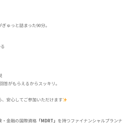
ぎゅっと詰まった90分。
かる
説
で回答がもらえるからスッキリ。
ら、安心してご参加いただけます
険・金融の国際資格
「MDRT」
を持つファイナンシャルプランナ