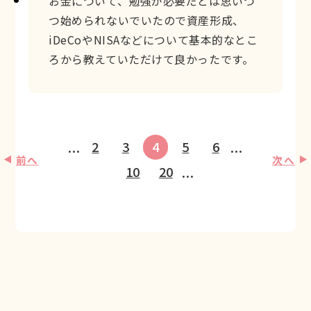
お金について、勉強が必要だとは思いつ
つ始められないでいたので資産形成、
iDeCoやNISAなどについて基本的なとこ
ろから教えていただけて良かったです。
2
3
4
5
6
...
...
前へ
次へ
10
20
...